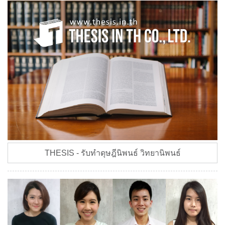
THESIS - รับทำดุษฎีนิพนธ์ วิทยานิพนธ์