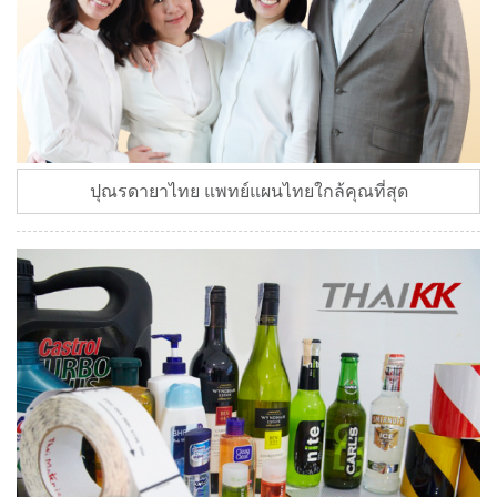
ปุณรดายาไทย แพทย์แผนไทยใกล้คุณที่สุด