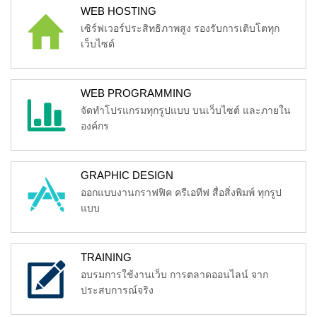
WEB HOSTING
เซิร์ฟเวอร์ประสิทธิภาพสูง รองรับการเติบโตทุก
เว็บไซต์
WEB PROGRAMMING
จัดทำโปรแกรมทุกรูปแบบ บนเว็บไซต์ และภายใน
องค์กร
GRAPHIC DESIGN
ออกแบบงานกราฟฟิค ครีเอทีฟ สื่อสิ่งพิมพ์ ทุกรูป
แบบ
TRAINING
อบรมการใช้งานเว็บ การตลาดออนไลน์ จาก
ประสบการณ์จริง