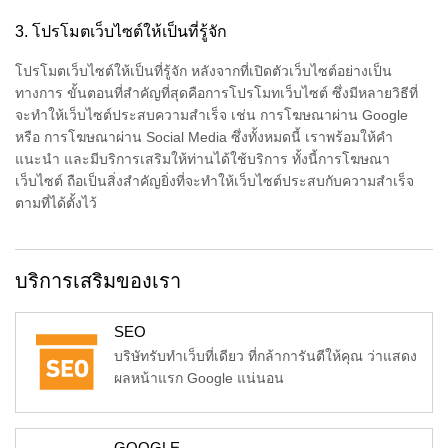
3. โปรโมตเว็บไซต์ให้เป็นที่รู้จัก
โปรโมตเว็บไซต์ให้เป็นที่รู้จัก หลังจากที่เปิดตัวเว็บไซต์อย่างเป็น
ทางการ ขั้นตอนที่สำคัญที่สุดคือการโปรโมทเว็บไซต์ ซึ่งมีหลายวิธีที่
จะทำให้เว็บไซต์ประสบความสำเร็จ เช่น การโฆษณาผ่าน Google
หรือ การโฆษณาผ่าน Social Media ซึ่งทั้งหมดนี้ เราพร้อมให้คำ
แนะนำ และมีบริการเสริมให้ท่านได้ใช้บริการ ทั้งนี้การโฆษณา
เว็บไซต์ ถือเป็นสิ่งสำคัญยิ่งที่จะทำให้เว็บไซต์ประสบกับความสำเร็จ
ตามที่ได้ตั้งไว้
บริการเสริมของเรา
SEO
บริษัทรับทำเว็บที่เดียว ที่กล้าการันตีให้คุณ ว่าแสดง
ผลหน้าแรก Google แน่นอน
GOOGLE