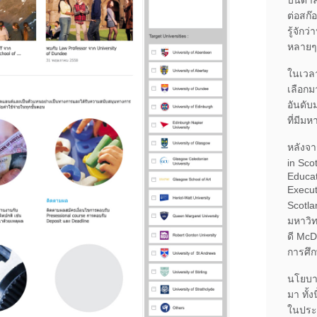
ต่อสก๊
รู้จักว
หลายๆ
ในเวลา
เลือกม
อันดับ
ที่มีม
หลังจา
in Sco
Educat
Execut
Scotla
มหาวิท
ดี McDu
การศึ
นโยบาย
มา ทั้ง
ในประเ