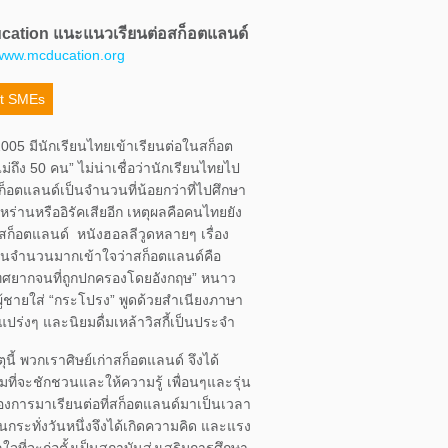
ation แนะแนวเรียนต่อสก็อตแลนด์
/www.mcducation.org
t SMEs
2005 มีนักเรียนไทยเข้าเรียนต่อในสก็อต
ม่ถึง 50 คน” ไม่น่าเชื่อว่านักเรียนไทยไป
ก็อตแลนด์เป็นจำนวนที่น้อยกว่าที่ไปศึกษา
ิหร่านหรืออิรัคเสียอีก เหตุผลคือคนไทยยัง
จักสก็อตแลนด์ หนังฮอลลีวูดหลายๆ เรื่อง
คนจำนวนมากเข้าใจว่าสก็อตแลนด์คือ
ทศยากจนที่ถูกปกครองโดยอังกฤษ” หนาว
ผู้ชายใส่ “กระโปรง” พูดด้วยสำเนียงภาษา
แปร่งๆ และนิยมดื่มเหล้าวิสกี้เป็นประจำ
ุนี้ พวกเราศิษย์เก่าสก็อตแลนด์ จึงได้
ที่จะชักชวนและให้ความรู้ เพื่อนๆและรุ่น
ื่องการมาเรียนต่อที่สก็อตแลนด์มาเป็นเวลา
กระทั่งวันหนึ่งจึงได้เกิดความคิด และแรง
ใจที่จะก่อตั้งเป็นสถาบันส่งเสริมการศึกษา