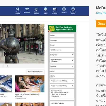
McDuc
http:/
Smar
“ในปี 
แลนด์ไ
เรียนส
ต่อในอ
ไม่รู้
ทำให้
“ประเ
เหน็บ 
อังกฤษ
ด้วยเหต
พยายาม
น้องเร
นาน จน
บันดาล