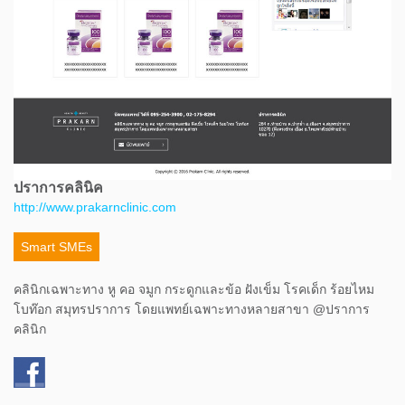
ปราการคลินิค
http://www.prakarnclinic.com
Smart SMEs
คลินิกเฉพาะทาง หู คอ จมูก กระดูกและข้อ ฝังเข็ม โรคเด็ก ร้อยไหม
โบท๊อก สมุทรปราการ โดยแพทย์เฉพาะทางหลายสาขา @ปราการ
คลินิก